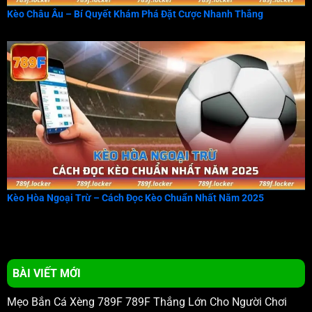
Kèo Châu Âu – Bí Quyết Khám Phá Đặt Cược Nhanh Thắng
Kèo Hòa Ngoại Trừ – Cách Đọc Kèo Chuẩn Nhất Năm 2025
BÀI VIẾT MỚI
Mẹo Bắn Cá Xèng 789F 789F Thắng Lớn Cho Người Chơi