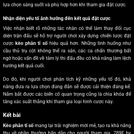
lựa chọn sáng suốt và phù hợp hơn khi tham gia đặt cược.
Nhận diện yếu tố ảnh hưởng đến kết quả đặt cược
Việc nhận biết rõ những tác nhân có thể làm thay đổi cục
diện trận đấu sẽ hỗ trợ người chơi xây dựng chiến lược đặt
cược
kèo phản tỉ số
hiệu quả hơn. Những tình huống như
cầu thủ trụ cột không thể ra sân, các ca chấn thương bất
ngờ hoặc vấn đề về tâm lý thi đấu đều có khả năng làm lệch
hướng kết quả cuối.
Do đó, khi người chơi phân tích kỹ những yếu tố đó, khả
năng đưa ra lựa chọn đúng đắn sẽ được cải thiện đáng kể.
Nắm bắt được các biến cố quan trọng cũng là chìa khóa để
tăng xác suất thắng khi tham gia loại hình cược này.
Kết bài
Kèo phản tỉ số
mang lại trải nghiệm mới mẻ, tạo ra khả năng
thu về phần thưởng hấp dẫn cho người tham gia. 789F hy