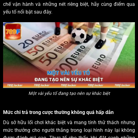
chế vận hành và những nét riêng biệt, hãy cùng điểm qua
yếu tố nổi bật sau đây.
Một vài yếu tố đang tạo nên sự khác biệt
Mức chi trả trong cược thường không quá hấp dẫn
Dù sở hữu lối chơi khác biệt và mang tính thử thách nhưng
mức thưởng cho người thắng trong loại hình này lại không
được đánh giá cao. Thực tế cho thấy, khi đặt cạnh những