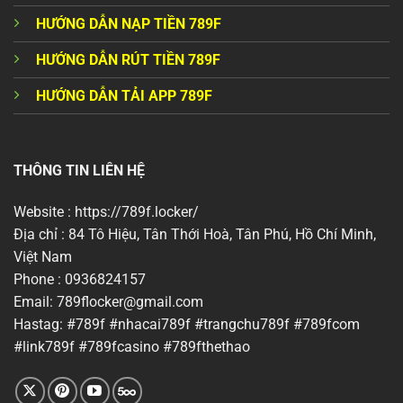
HƯỚNG DẪN NẠP TIỀN 789F
HƯỚNG DẪN RÚT TIỀN 789F
HƯỚNG DẪN TẢI APP 789F
THÔNG TIN LIÊN HỆ
Website : https://789f.locker/
Địa chỉ : 84 Tô Hiệu, Tân Thới Hoà, Tân Phú, Hồ Chí Minh,
Việt Nam
Phone : 0936824157
Email:
789flocker@gmail.com
Hastag: #789f #nhacai789f #trangchu789f #789fcom
#link789f #789fcasino #789fthethao