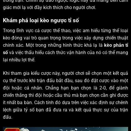
trong trận. Chính sự đảo ngược logic này đã mang đến cảm
giác mới lạ với đầy kích thích cho người chơi.
Khám phá loại kèo ngược tỉ số
Trong lĩnh vực cá cược thể thao, việc am hiểu từng thể loại
kèo đóng vai trò quan trọng trong việc xây dựng chiến thuật
chính xác. Một trong những hình thức khá lạ là
kèo phản tỉ
số
và việc thấu hiểu cách thức vận hành của nó có thể mang
lại nhiều lợi thế.
Khi tham gia kiểu cược này, người chơi sẽ chọn một kết quả
cụ thể trước khi trận đấu bắt đầu, sau đó đặt cược vào một
đội hoặc cá nhân. Chẳng hạn bạn chọn là 2-0, để giành
chiến thắng thì đội hoặc cầu thủ mà bạn chọn cần ghi được
ít nhất ba bàn. Cách tính đó dựa trên việc xác định sự chênh
lệch giữa tỷ số bạn đã đưa ra và kết quả thực sự của trận
đấu.