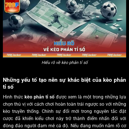
Hiểu rõ về kèo phản tỉ số
Những yếu tố tạo nên sự khác biệt của kèo phản
tỉ số
Hình thức
kèo phản tỉ số
được xem là một trong những lựa
chọn thú vị với cách chơi hoàn toàn trái ngược so với những
kèo truyền thống. Chính sự đổi mới trong nguyên tắc đặt
cược đã khiến kiểu chơi này trở thành điểm nhấn đối với
đông đảo người đam mê cá độ. Nếu đang muốn nắm rõ cơ