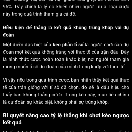
96%. Đây chính là lý do khiến nhiều người ưu ái loại cược
này trong quá trình tham gia cá độ.
Điều kiện để thắng là kết quả không trùng khớp với dự
đoán
Một điểm đặc biệt của
kèo phản tỉ số
là người chơi cần dự
đoán một kết quả không trùng với thực tế của trận đấu. Đây
là hình thức cược hoàn toàn khác biệt, nơi người tham gia
mong muốn tỉ số dự đoán của mình trùng khớp với thực tế.
Vì vậy nếu trong quá trình cược, bạn nhận thấy kết quả thực
tế của trận giống với tỉ số đã chọn, đó sẽ là dấu hiệu cho
thấy bạn không thắng cược. Trong kèo này, mục tiêu chính
là dự đoán sự khác biệt, không phải sự trùng khớp.
Bí quyết nâng cao tỷ lệ thắng khi chơi kèo ngược
kết quả