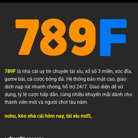
789F
là nhà cái uy tín chuyên tài xỉu, xổ số 3 miền, xóc đĩa,
game bài, cá cược bóng đá. Hệ thống bảo mật cao, giao
dịch nạp rút nhanh chóng, hỗ trợ 24/7. Giao diện dễ sử
dụng, tỷ lệ cược hấp dẫn, cùng nhiều khuyến mãi dành cho
thành viên mới và người chơi lâu năm.
n
ohu
,
kèo nhà cái hôm nay
,
tài xỉu md5
,