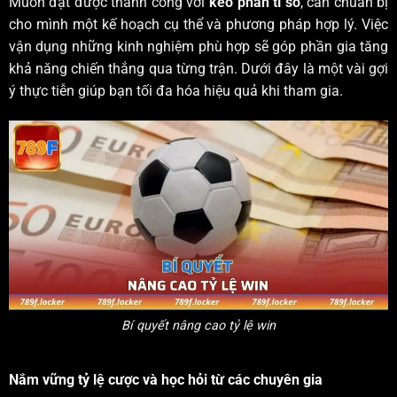
Muốn đạt được thành công với
kèo phản tỉ số
, cần chuẩn bị
cho mình một kế hoạch cụ thể và phương pháp hợp lý. Việc
vận dụng những kinh nghiệm phù hợp sẽ góp phần gia tăng
khả năng chiến thắng qua từng trận. Dưới đây là một vài gợi
ý thực tiễn giúp bạn tối đa hóa hiệu quả khi tham gia.
Bí quyết nâng cao tỷ lệ win
Nắm vững tỷ lệ cược và học hỏi từ các chuyên gia