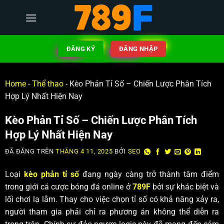
ĐĂNG KÝ
ĐĂNG NHẬP
Home
-
Thể thao
-
Kèo Phản Tỉ Số – Chiến Lược Phân Tích
Hợp Lý Nhất Hiện Nay
Kèo Phản Tỉ Số – Chiến Lược Phân Tích
Hợp Lý Nhất Hiện Nay
ĐÃ ĐĂNG TRÊN
THÁNG 4 11, 2025
BỞI
SEO
Loại
kèo phản tỉ số
đang ngày càng trở thành tâm điểm
trong giới cá cược bóng đá online ở
789F
bởi sự khác biệt và
lối chơi lạ lẫm. Thay cho việc chọn tỉ số có khả năng xảy ra,
người tham gia phải chỉ ra phương án không thể diễn ra