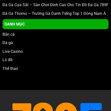
Đá Gà Cựa Sắt – Sân Chơi Đỉnh Cao Cho Tín Đồ Đá Gà 789F
Đá Gà Thomo – Trường Gà Danh Tiếng Top 1 Đông Nam Á
DANH MỤC
Bắn cá
Đá gà
Live Casino
Lô đề
Thể thao