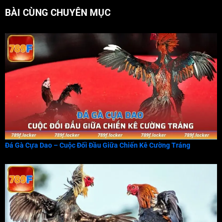
BÀI CÙNG CHUYÊN MỤC
Đá Gà Cựa Dao – Cuộc Đối Đầu Giữa Chiến Kê Cường Tráng