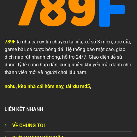
789F
là nhà cái uy tín chuyên tài xỉu, xổ số 3 miền, xóc đĩa,
game bài, cá cược bóng đá. Hệ thống bảo mật cao, giao
dịch nạp rút nhanh chóng, hỗ trợ 24/7. Giao diện dễ sử
dụng, tỷ lệ cược hấp dẫn, cùng nhiều khuyến mãi dành cho
thành viên mới và người chơi lâu năm.
n
ohu
,
kèo nhà cái hôm nay
,
tài xỉu md5
,
LIÊN KẾT NHANH
VỀ CHÚNG TÔI