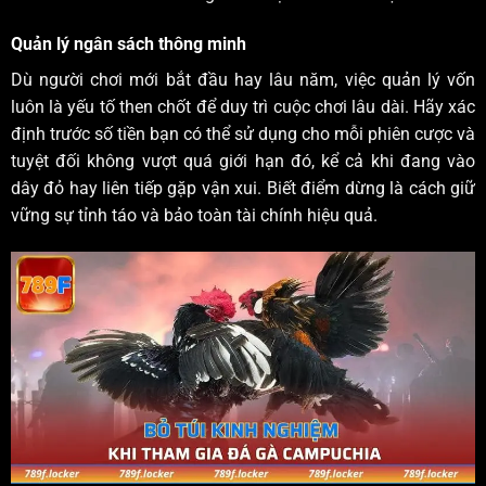
Quản lý ngân sách thông minh
Dù người chơi mới bắt đầu hay lâu năm, việc quản lý vốn
luôn là yếu tố then chốt để duy trì cuộc chơi lâu dài. Hãy xác
định trước số tiền bạn có thể sử dụng cho mỗi phiên cược và
tuyệt đối không vượt quá giới hạn đó, kể cả khi đang vào
dây đỏ hay liên tiếp gặp vận xui. Biết điểm dừng là cách giữ
vững sự tỉnh táo và bảo toàn tài chính hiệu quả.