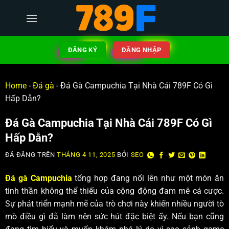
ĐĂNG KÝ
ĐĂNG NHẬP
Home
-
Đá gà
-
Đá Gà Campuchia Tại Nhà Cái 789F Có Gì
Hấp Dẫn?
Đá Gà Campuchia Tại Nhà Cái 789F Có Gì
Hấp Dẫn?
ĐÃ ĐĂNG TRÊN
THÁNG 4 11, 2025
BỞI
SEO
Đá gà Campuchia
tổng hợp đang nổi lên như một món ăn
tinh thần không thể thiếu của cộng động đam mê cá cược.
Sự phát triển mạnh mẽ của trò chơi này khiến nhiều người tò
mò điều gì đã làm nên sức hút đặc biệt ấy. Nếu bạn cũng