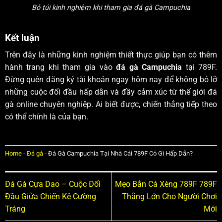
Bỏ túi kinh nghiệm khi tham gia đá gà Campuchia
Kết luận
Trên đây là những kinh nghiệm thiết thực giúp bạn có thêm
hành trang khi tham gia vào
đá gà Campuchia
tại 789F.
Đừng quên đăng ký tài khoản ngay hôm nay để không bỏ lỡ
những cuộc đối đầu hấp dẫn và đầy cảm xúc từ thế giới đá
gà online chuyên nghiệp. Ai biết được, chiến thắng tiếp theo
có thể chính là của bạn.
Home
-
Đá gà
-
Đá Gà Campuchia Tại Nhà Cái 789F Có Gì Hấp Dẫn?
Đá Gà Cựa Dao – Cuộc Đối
Mẹo Bắn Cá Xèng 789F 789F
Đầu Giữa Chiến Kê Cường
Thắng Lớn Cho Người Chơi
Tráng
Mới