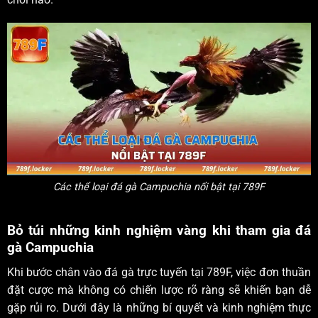
Các thể loại đá gà Campuchia nổi bật tại 789F
Bỏ túi những kinh nghiệm vàng khi tham gia đá
gà Campuchia
Khi bước chân vào đá gà trực tuyến tại 789F, việc đơn thuần
đặt cược mà không có chiến lược rõ ràng sẽ khiến bạn dễ
gặp rủi ro. Dưới đây là những bí quyết và kinh nghiệm thực