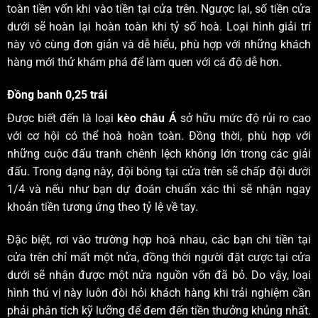
toàn tiền vốn khi vào tiền tại cửa trên. Ngược lại, số tiền cửa
dưới sẽ hoàn lại hoàn toàn khi tỷ số hoà. Loại hình giải trí
này vô cùng đơn giản và dễ hiểu, phù hợp với những khách
hàng mới thử khám phá để làm quen với cá độ dễ hơn.
Đồng banh 0,25 trái
Được biết đến là loại
kèo châu Á
sở hữu mức độ rủi ro cao
với cơ hội có thể hoà hoàn toàn. Đồng thời, phù hợp với
những cuộc đấu tranh chênh lệch không lớn trong các giải
đấu. Trong dạng này, đội bóng tại cửa trên sẽ chấp đội dưới
1/4 và nếu như bạn dự đoán chuẩn xác thì sẽ nhận ngay
khoản tiền tương ứng theo tỷ lệ về tay.
Đặc biệt, rơi vào trường hợp hoà nhau, các bạn chi tiền tại
cửa trên chỉ mất một nửa, đồng thời người đặt cược tại cửa
dưới sẽ nhận được một nửa nguồn vốn đã bỏ. Do vậy, loại
hình thú vị này luôn đòi hỏi khách hàng khi trải nghiệm cần
phải phân tích kỹ lưỡng để đem đến tiền thưởng khủng nhất.