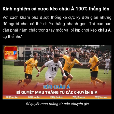
Kinh nghiệm cá cược kèo châu Á 100% thắng lớn
Với cách khám phá được thống kê cực kỳ đơn giản nhưng
để người chơi có thể chiến thắng nhanh gọn. Thì các bạn
cần phải nắm chắc trong tay một vài bí kíp chơi kèo
châu Á
,
cụ thể như:
Bí quyết mau thắng từ các chuyên gia