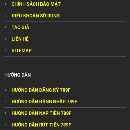
CHÍNH SÁCH BẢO MẬT
ĐIỀU KHOẢN SỬ DỤNG
TÁC GIẢ
LIÊN HỆ
SITEMAP
HƯỚNG DẪN
HƯỚNG DẪN ĐĂNG KÝ 789F
HƯỚNG DẪN ĐĂNG NHẬP 789F
HƯỚNG DẪN NẠP TIỀN 789F
HƯỚNG DẪN RÚT TIỀN 789F