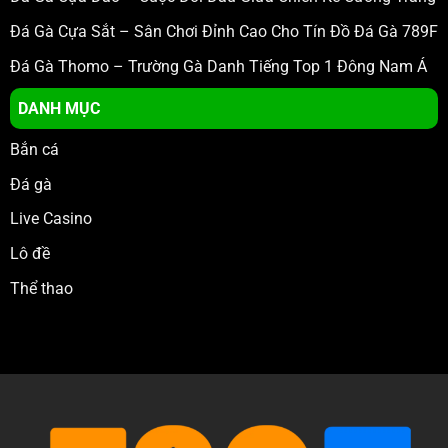
Đá Gà Cựa Sắt – Sân Chơi Đỉnh Cao Cho Tín Đồ Đá Gà 789F
Đá Gà Thomo – Trường Gà Danh Tiếng Top 1 Đông Nam Á
DANH MỤC
Bắn cá
Đá gà
Live Casino
Lô đề
Thể thao