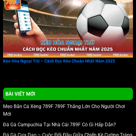
Kèo Hòa Ngoại Trừ – Cách Đọc Kèo Chuẩn Nhất Năm 2025
BÀI VIẾT MỚI
Mẹo Bắn Cá Xèng 789F 789F Thắng Lớn Cho Người Chơi
Mới
Đá Gà Campuchia Tại Nhà Cái 789F Có Gì Hấp Dẫn?
Đá Gà Cựa Dao – Cuộc Đối Đầu Giữa Chiến Kê Cường Tráng