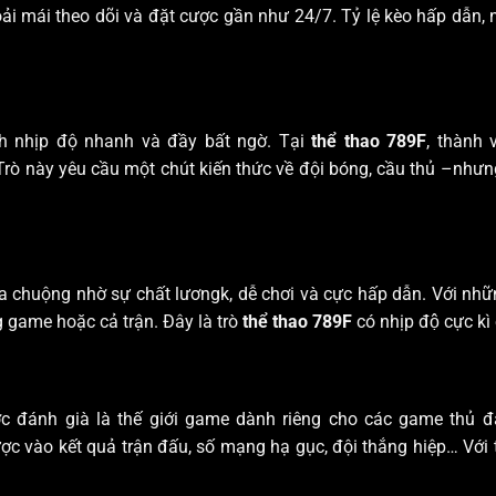
hoải mái theo dõi và đặt cược gần như 24/7. Tỷ lệ kèo hấp dẫn
ch nhịp độ nhanh và đầy bất ngờ. Tại
thể thao 789F
, thành
Trò này yêu cầu một chút kiến thức về đội bóng, cầu thủ –nhưng m
a chuộng nhờ sự chất lươngk, dễ chơi và cực hấp dẫn. Với nh
g game hoặc cả trận. Đây là trò
thể thao 789F
có nhịp độ cực 
 được đánh già là thế giới game dành riêng cho các game t
 cược vào kết quả trận đấu, số mạng hạ gục, đội thắng hiệp… Với