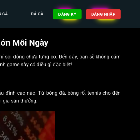
N CÁ
ĐÁ GÀ
ĐĂNG KÝ
ĐĂNG NHẬP
Lớn Mỗi Ngày
khí sôi động chưa từng có. Đến đây, bạn sẽ không cảm
h game này có điều gì đặc biệt!
ấu đỉnh cao nào. Từ bóng đá, bóng rổ, tennis cho đến
m gia săn thưởng.