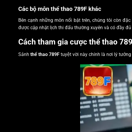
Các bộ môn
thể thao 789F
khác
Bên cạnh những môn nổi bật trên, chúng tôi còn đặ
được cập nhật lịch thi đấu thường xuyên và có đầy đủ kè
Cách tham gia cược
thể thao 78
Sảnh
thể thao 789F
tuyệt vời này chính là nơi lý t