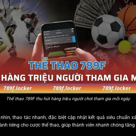
Thể thao 789F thu hút hàng triệu người chơi tham gia mỗi ngày
dễ nhìn, thao tác nhanh, đặc biệt cập nhật kết quả siêu chuẩn x
 riêng cho cược thể thao, giúp thành viên nhanh chóng tăng cơ h