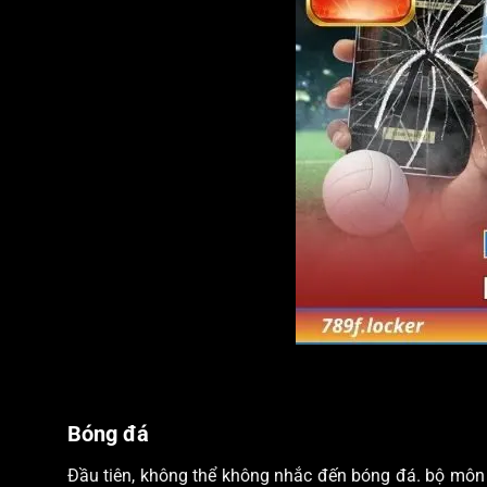
Bóng đá
Đầu tiên, không thể không nhắc đến bóng đá. bộ môn