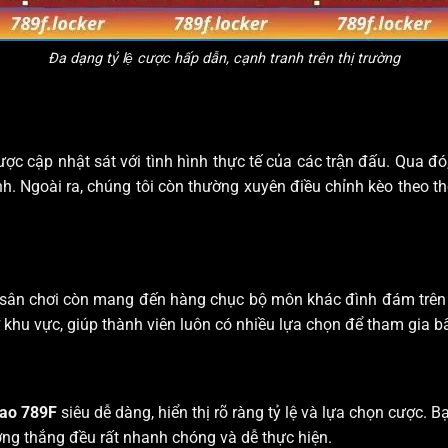
Đa dạng tỷ lệ cược hấp dẫn, cạnh tranh trên thị trường
ợc cập nhật sát với tình hình thực tế của các trận đấu. Qua 
tranh. Ngoài ra, chúng tôi còn thường xuyên điều chỉnh kèo the
 sân chơi còn mang đến hàng chục bộ môn khác đình đám trên 
khu vực, giúp thành viên luôn có nhiều lựa chọn để tham gia bấ
thao 789F
siêu dễ dàng, hiển thị rõ ràng tỷ lệ và lựa chọn cược.
hưởng thắng đều rất nhanh chóng và dễ thực hiện.