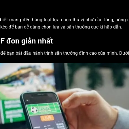
c biệt mang đến hàng loạt lựa chọn thú vị như cầu lông, bóng
o để bạn dễ dàng chọn lựa và săn thưởng cực kì hấp dẫn.
9F
đơn giản nhất
ưởng để bạn bắt đầu hành trình săn thưởng đỉnh cao của mình.