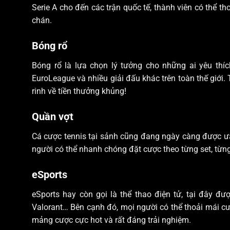
Serie A cho đến các trận quốc tế, thành viên có thể t
chán.
Bóng rổ
Bóng rổ là lựa chọn lý tưởng cho những ai yêu thí
EuroLeague và nhiều giải đấu khác trên toàn thế giới. 
rinh về tiền thưởng khủng!
Quần vợt
Cá cược tennis tại sảnh cũng đang ngày càng được ư
người có thể nhanh chóng đặt cược theo từng set, từn
eSports
eSports hay còn gọi là thể thao điện tử, tại đây
Valorant… Bên cạnh đó, mọi người có thể thoải mái
mảng cược cực hot và rất đáng trải nghiệm.