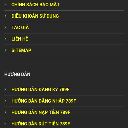
CHÍNH SÁCH BẢO MẬT
ĐIỀU KHOẢN SỬ DỤNG
TÁC GIẢ
LIÊN HỆ
SITEMAP
HƯỚNG DẪN
HƯỚNG DẪN ĐĂNG KÝ 789F
HƯỚNG DẪN ĐĂNG NHẬP 789F
HƯỚNG DẪN NẠP TIỀN 789F
HƯỚNG DẪN RÚT TIỀN 789F