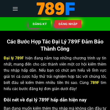
ĐĂNG KÝ
ĐĂNG NHẬP
Các Bước Hợp Tác Đại Lý 789F Đảm Bảo
Thành Công
Đại lý 789F
hiện đang nằm top những chương trình uy tín
nhất, mang đến cho các thành viên một cơ hội kiếm thêm
thu nhập hấp dẫn. Nếu bạn có chút am hiểu về lĩnh vực
giải trí cá cược hãy thử trải nghiệm hợp tác với chúng tôi,
biết đâu sẽ kiếm thêm nhiều tiền thì sao. Cùng
789F
tìm
hiểu các bước đăng ký đơn giản dưới đây!
Đôi nét về
đại lý 789F
hấp dẫn hiện nay
Bạn đang muốn kiếm thêm thu nhập mà không cần đầu tư