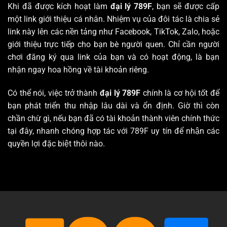
Khi đã được kích hoạt làm
đại lý 789F
, bạn sẽ được cấp
một link giới thiệu cá nhân. Nhiệm vụ của đôi tác là chia sẻ
link này lên các nền tảng như Facebook, TikTok, Zalo, hoặc
giới thiệu trực tiếp cho bạn bè người quen. Chỉ cần người
chơi đăng ký qua link của bạn và có hoạt động, là bạn
nhận ngay hoa hồng về tài khoản riêng.
Có thể nói, việc trở thành
đại lý 789F
chính là cơ hội tốt để
bạn phát triển thu nhập lâu dài và ổn định. Giờ thì còn
chần chừ gì, nếu bạn đã có tài khoản thành viên chính thức
tại đây, nhanh chóng hợp tác với 789F uy tín để nhận các
quyền lợi đặc biệt thôi nào.