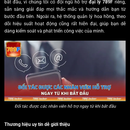
bắt đầu, vì chúng tôi có đội ngũ hỗ trợ
đại lý 789F
riêng,
sẵn sàng giải đáp mọi thắc mắc và hướng dẫn bạn từ
bước đầu tiên. Ngoài ra, hệ thống quản lý hoa hồng, theo
dõi hiệu suất hoạt động cũng rất hiện đại, giúp bạn dễ
dàng kiểm soát và phát triển công việc của mình.
Đối tác được các nhân viên hỗ trợ ngay từ khi bắt đầu
Thương hiệu uy tín dễ giới thiệu