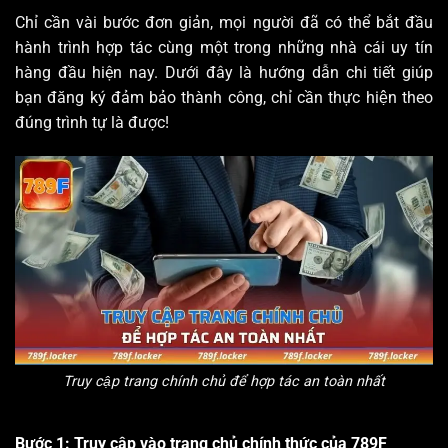
Chỉ cần vài bước đơn giản, mọi người đã có thể bắt đầu
hành trình hợp tác cùng một trong những nhà cái uy tín
hàng đầu hiện nay. Dưới đây là hướng dẫn chi tiết giúp
bạn đăng ký đảm bảo thành công, chỉ cần thực hiện theo
đúng trình tự là được!
Truy cập trang chính chủ để hợp tác an toàn nhất
Bước 1: Truy cập vào trang chủ chính thức của 789F