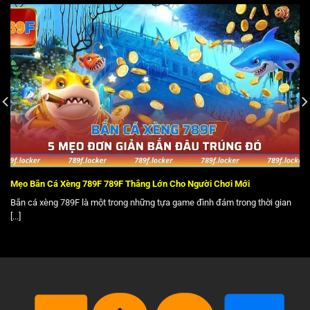
nét hiện đại, tinh tế đặc trưng. Đây là lý do vì sao có nhiều
người chơi yêu thích và ưu tiên lựa chọn trải nghiệm tại
nền tảng.
Bằng sự cố gắng không ngừng nghỉ của bản thân, hiện nay
789F đã thành công khẳng định vị thế thương hiệu trong
quá trình cá cực. Cũng nhờ thành công vượt bật này mà
tên tuổi nhà cái đã trở thành nhà cái hàng đầu châu Á và
xứng tầm cạnh tranh với nhiều thương hiệu nổi bật khác.
Mẹo Bắn Cá Xèng 789F 789F Thắng Lớn Cho Người Chơi Mới
Bắn cá xèng 789F là một trong những tựa game đình đám trong thời gian
[...]